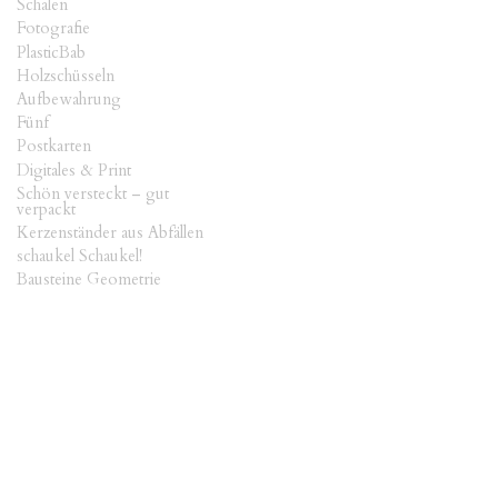
Schalen
Fotografie
PlasticBab
Holzschüsseln
Aufbewahrung
Fünf
Postkarten
Digitales & Print
Schön versteckt – gut
verpackt
Kerzenständer aus Abfällen
schaukel Schaukel!
Bausteine Geometrie