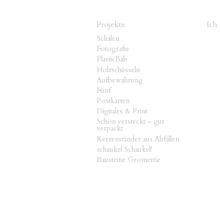
Projekte
Ich
Schalen
Fotografie
PlasticBab
Holzschüsseln
Aufbewahrung
Fünf
Postkarten
Digitales & Print
Schön versteckt – gut
verpackt
Kerzenständer aus Abfällen
schaukel Schaukel!
Bausteine Geometrie